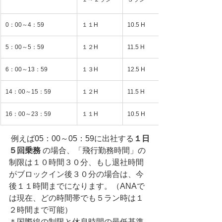
0：00～4：59
１１H
10.5 H
5：00～5：59
１２H
11.5 H
6：00～13：59
１３H
12.5 H
14：00～15：59
１２H
11.5 H
16：00～23：59
１１H
10.5 H
 例えば05：00～05：59に出社する
１日
５回乗務 
の場合、「飛行勤務時間」の
制限は１０時間３０分、もし退社時間
がブロックイン後３０分の場合は、今
後１１時間までになります。（ANAで
は現在、どの時間帯でも５ラン時は１
２時間まで可能）
＊国際線の制限と休息時間の最低基準