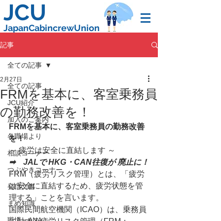
JCU
JapanCabincrewUnion
記事
全ての記事
2月27日
全ての記事
FRMを基本に、客室乗務員
JCU紹介
の勤務改善を！
加入のご案内
FRMを基本に、客室乗務員の勤務改善
各職場より
を！　
～ 疲労は安全に直結します ～　
相談コ―ナー
➡　JALで HKG・CAN往復が 廃止に！
つぶやきコーナー
FRM（疲労リスク管理）とは、「疲労
は安全に直結するため、疲労状態を管
発信文書
理する」ことを言います。
まめ知識
国際民間航空機関（ICAO）は、乗務員
職場－ANA