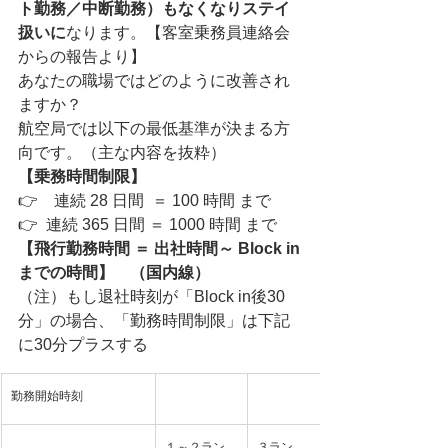
ト勤務／中断勤務）もなくなりステイ
扱いに
なります。【客室乗務員連絡会
からの報告より】
あなたの職場ではどのように改善され
ますか？　
航空局では以下の最低基準が決まる方
向です。（主な内容を抜粋）
【乗務時間制限】
👉　連続 28 日間  ＝ 100 時間 まで
👉  連続 365 日間 ＝ 1000 時間 まで
【飛行勤務時間 ＝ 出社時間～ Block in
までの時間】　（国内線）
（注）もし退社時刻が「Block in後30
分」の場合、「勤務時間制限」は下記
に30分プラスする
勤務開始時刻
１～２ラン
３ラン