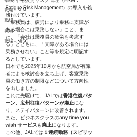
に対する疲労リスク管理（FRM：
Fatigue Risk Management）の導入を義
職場－KLM
務付けています。
職場－KE
「乗務員は、疲労により乗務に支障が
ある場合には乗務しない」こと、ま
職場－CI
た、「会社は乗務員の疲労を考慮す
職場－MISC
る」とともに、「支障がある場合には
乗務させない」こと等を規定に明記す
るとしています。
日本でも2025年10月から航空局が有識
者による検討会を立ち上げ、客室乗務
員の働き方の制限などについて方向性
を出しました。
これに先駆けて、JALでは
香港往復パタ
ーン、広州往復パターンが廃止
にな
り、ステイパターンに改善されます。
また、ビジネスクラスの
any time you 
wish サービスも廃止
になります。
この他、JALでは
１連続勤務（スピリッ