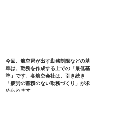
今回、航空局が出す勤務制限などの基
準は、勤務を作成する上での「最低基
準」です。各航空会社は、引き続き
「疲労の蓄積のない勤務づくり」が求
められます。
また、FRMの基準づくりは今回で終わ
りではありません。
みんなで 健康の不安のない勤務に向け
て声を上げていきましょう！
まめ知識