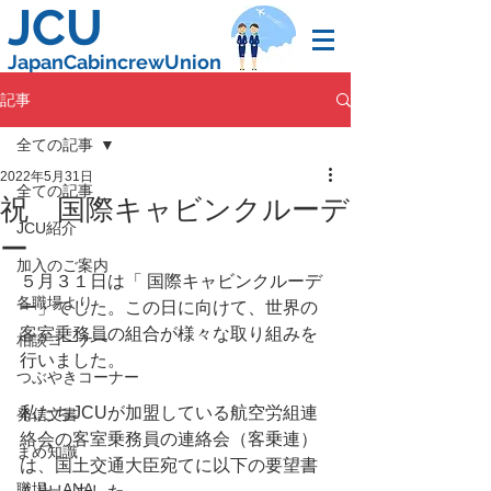
JCU
JapanCabincrewUnion
記事
全ての記事
2022年5月31日
全ての記事
祝 国際キャビンクルーデ
JCU紹介
ー
加入のご案内
５月３１日は「 国際キャビンクルーデ
各職場より
ー」でした。この日に向けて、世界の
客室乗務員の組合が様々な取り組みを
相談コ―ナー
行いました。
つぶやきコーナー
私たちJCUが加盟している航空労組連
発信文書
絡会の客室乗務員の連絡会（客乗連）
まめ知識
は、国土交通大臣宛てに以下の要望書
職場－ANA