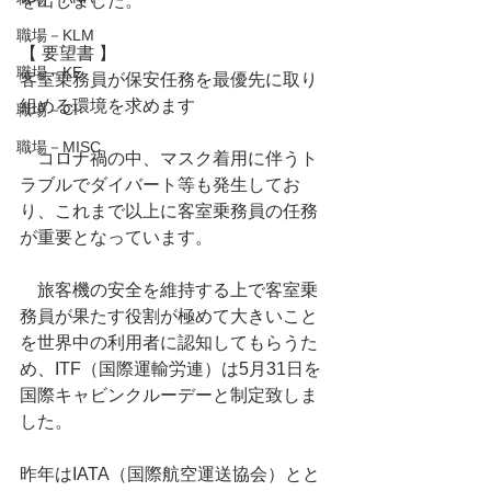
を出しました。
職場－KLM
【 要望書 】
職場－KE
客室乗務員が保安任務を最優先に取り
組める環境を求めます
職場－CI
職場－MISC
　コロナ禍の中、マスク着用に伴うト
ラブルでダイバート等も発生してお
り、これまで以上に客室乗務員の任務
が重要となっています。
　旅客機の安全を維持する上で客室乗
務員が果たす役割が極めて大きいこと
を世界中の利用者に認知してもらうた
め、ITF（国際運輸労連）は5月31日を
国際キャビンクルーデーと制定致しま
した。
昨年はIATA（国際航空運送協会）とと